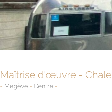
Maîtrise d'œuvre - Chale
-
Megève
-
Centre
-