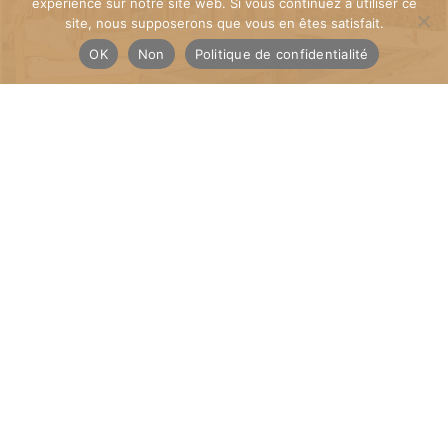
expérience sur notre site web. Si vous continuez à utiliser ce
site, nous supposerons que vous en êtes satisfait.
OK
Non
Politique de confidentialité
Maitrise d’œuvre
- Vous accompagner dans la réalisation de votre projet de
construction du début à la fin.
- Suivre votre chantier, en apportant une expertise technique,
organisationnelle, financière
- Contrôler et vérifier la bonne exécution des différents
intervenants au processus de construction
- Timmer l’avancement.
- Organiser la vie du chantier en établissant des comptes