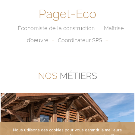
Paget-Eco
-
-
Économiste de la construction
Maîtrise
-
-
d’oeuvre
Coordinateur SPS
NOS
MÉTIERS
Nous utilisons des cookies pour vous garantir la meilleure